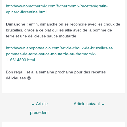
http://www.omothermix.com/fr/thermomix/recettes/gratin-
epinard-florentine.html
Dimanche :
enfin, dimanche on se réconcilie avec les choux de
bruxelles, grâce à ce plat qui les allie avec de la pomme de
terre et une délicieuse sauce moutarde !
http://www.lapopottealolo.com/article-choux-de-bruxelles-et-
pommes-de-terre-sauce-moutarde-au-thermomix-
116614800.html
Bon régal ! et à la semaine prochaine pour des recettes
délicieuses 🙂
Navigation
←
Article
Article suivant
→
de
précédent
l’article