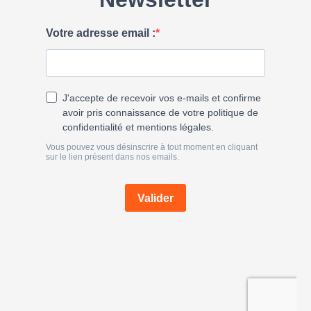
h
e
r
: