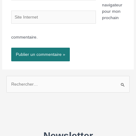
navigateur
pour mon
Site
prochain
Internet
commentaire.
R
e
c
h
e
r
c