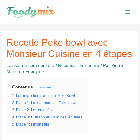
Aller
au
Main
contenu
Men
Recette Poke bowl avec
Monsieur Cuisine en 4 étapes
Laisser un commentaire
/
Recettes Thermomix
/ Par
Pierre-
Marie de Foodymix
Contenus
masquer
1
Les ingrédients de mon Poke Bowl
2
Etape 1: La marinade du Poke bowl
3
Etape 2: Les crudités
4
Etape 3: Cuisson du riz et des légumes
5
Etape 4: Finish Him