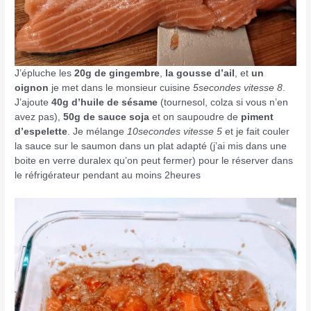
J’épluche les
20g de gingembre
,
la gousse d’ail
, et
un
oignon
je met dans le monsieur cuisine
5secondes vitesse 8
.
J’ajoute
40g d’huile de sésame
(tournesol, colza si vous n’en
avez pas),
50g de sauce soja
et on saupoudre de
piment
d’espelette
. Je mélange
10secondes vitesse 5
et je fait couler
la sauce sur le saumon dans un plat adapté (j’ai mis dans une
boite en verre duralex qu’on peut fermer) pour le réserver dans
le réfrigérateur pendant au moins 2heures