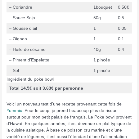
– Coriandre
1bouquet
0,50€
– Sauce Soja
50g
0,5
– Gousse d’ail
1
0,05
– Oignon
1
0,1
– Huile de sésame
40g
0,4
– Piment d’Espelette
1 pincée
– Sel
1 pincée
Ingrédient du poke bowl
Total 14,5€ soit 3.63€ par personne
Voici un nouveau test d’une recette provenant cette fois de
Yummix
. Pour le coup, je prend beaucoup plus de risque
surtout pour mon petit palais de français. Le Poke bowl provient
d’Hawaï. En quelques années, il est devenue un plat typique de
la cuisine asiatique. À base de poisson cru mariné et d’une
variété de légumes, il est aussi l’étendard d’une l’alimentation