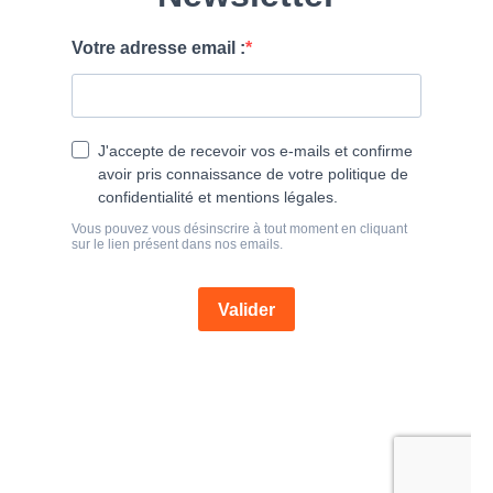
e
r
: