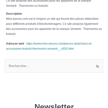
Ce site propose des accessoires pour les appareils de la marque
Vorwerk : Thermomix ou Kobold.
Description
Miss-pieces.com est à l'origine un site qui fournit des pièces détachées
pour différents produits d'électroménagers. Ce site propose également
des accessoires pour les appareils de la marque Vorwerk : Thermomix ou
Kobold.
Adresse web
https://www.miss-pieces.com/pieces-detachees-et-
accessoires-kobold-thermomix-vorwerk__c650.html
R
e
c
h
e
r
c
h