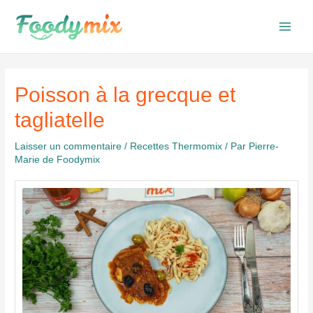
Aller
au
Main
contenu
Men
Poisson à la grecque et
tagliatelle
Laisser un commentaire
/
Recettes Thermomix
/ Par
Pierre-
Marie de Foodymix