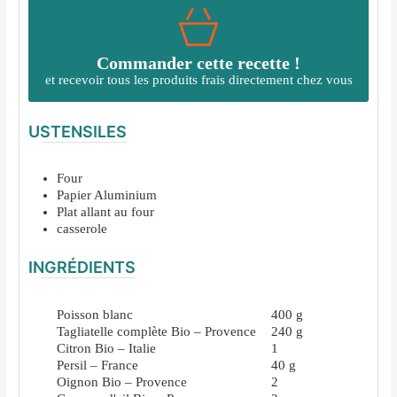
Commander cette recette !
et recevoir tous les produits frais directement chez vous
USTENSILES
Four
Papier Aluminium
Plat allant au four
casserole
INGRÉDIENTS
Poisson blanc
400
g
Tagliatelle complète Bio – Provence
240
g
Citron Bio – Italie
1
Persil – France
40
g
Oignon Bio – Provence
2