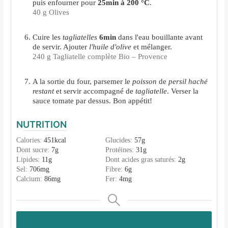
puis enfourner pour
25min à 200 °C
.
40 g Olives
Cuire les
tagliatelles
6min
dans l'eau bouillante avant
de servir. Ajouter
l'huile d'olive
et mélanger.
240 g Tagliatelle complète Bio – Provence
A la sortie du four, parsemer le
poisson
de
persil haché
restant
et servir accompagné de
tagliatelle
. Verser la
sauce tomate par dessus. Bon appétit!
NUTRITION
Calories:
451
kcal
Glucides:
57
g
Dont sucre:
7
g
Protéines:
31
g
Lipides:
11
g
Dont acides gras saturés:
2
g
Sel:
706
mg
Fibre:
6
g
Calcium:
86
mg
Fer:
4
mg