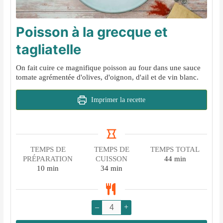
Poisson à la grecque et
tagliatelle
On fait cuire ce magnifique poisson au four dans une sauce
tomate agrémentée d'olives, d'oignon, d'ail et de vin blanc.
Imprimer la recette
TEMPS DE
TEMPS DE
TEMPS TOTAL
minutes
PRÉPARATION
CUISSON
44
min
minutes
minutes
10
min
34
min
–
+