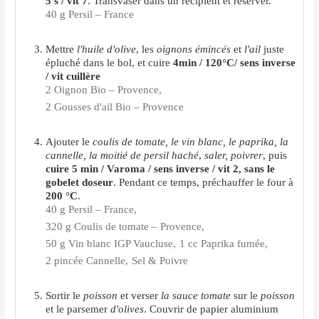
5 s / vit 7
. Transvaser dans un récipient et réserver.
40 g Persil – France
Mettre
l'huile d'olive
, les
oignons émincés
et
l'ail
juste
épluché dans le bol, et cuire
4min / 120°C/ sens inverse
/ vit cuillère
2 Oignon Bio – Provence,
2 Gousses d'ail Bio – Provence
Ajouter le
coulis de tomate, le vin blanc, le paprika, la
cannelle, la moitié de persil haché
,
saler, poivrer
, puis
cuire 5 min / Varoma / sens inverse / vit 2, sans le
gobelet doseur
. Pendant ce temps, préchauffer le four à
200 °C
.
40 g Persil – France,
320 g Coulis de tomate – Provence,
50 g Vin blanc IGP Vaucluse,
1 cc Paprika fumée,
2 pincée Cannelle,
Sel & Poivre
Sortir le
poisson
et verser
la sauce tomate
sur le
poisson
et le parsemer
d'olives
. Couvrir de papier aluminium