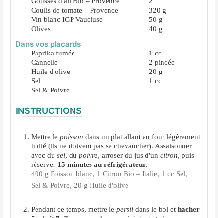
Gousses d'ail Bio – Provence
2
Coulis de tomate – Provence
320
g
Vin blanc IGP Vaucluse
50
g
Olives
40
g
Dans vos placards
Paprika fumée
1
cc
Cannelle
2
pincée
Huile d'olive
20
g
Sel
1
cc
Sel & Poivre
INSTRUCTIONS
Mettre le
poisson
dans un plat allant au four légèrement
huilé (ils ne doivent pas se chevaucher). Assaisonner
avec du
sel
, du
poivre
, arroser du jus d'un
citron
, puis
réserver
15 minutes au réfrigérateur
.
400 g Poisson blanc,
1 Citron Bio – Italie,
1 cc Sel,
Sel & Poivre,
20 g Huile d'olive
Pendant ce temps, mettre le
persil
dans le bol et
hacher