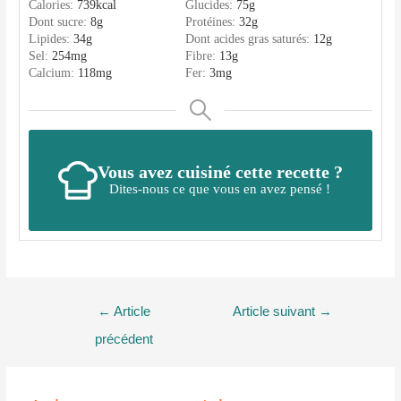
Calories:
739
kcal
Glucides:
75
g
Dont sucre:
8
g
Protéines:
32
g
Lipides:
34
g
Dont acides gras saturés:
12
g
Sel:
254
mg
Fibre:
13
g
Calcium:
118
mg
Fer:
3
mg
Vous avez cuisiné cette recette ?
Dites-nous ce que vous en avez pensé !
Navigation
←
Article
Article suivant
→
de
précédent
l’article