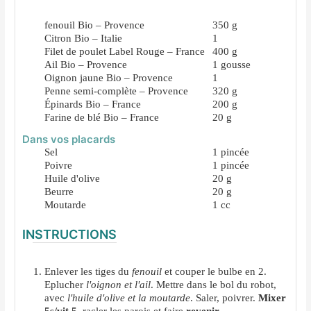
fenouil Bio – Provence
350
g
Citron Bio – Italie
1
Filet de poulet Label Rouge – France
400
g
Ail Bio – Provence
1
gousse
Oignon jaune Bio – Provence
1
Penne semi-complète – Provence
320
g
Épinards Bio – France
200
g
Farine de blé Bio – France
20
g
Dans vos placards
Sel
1
pincée
Poivre
1
pincée
Huile d'olive
20
g
Beurre
20
g
Moutarde
1
cc
INSTRUCTIONS
Enlever les tiges du
fenouil
et couper le bulbe en 2.
Eplucher
l'oignon et l'ail
. Mettre dans le bol du robot,
avec
l'huile d'olive et la moutarde
. Saler, poivrer.
Mixer