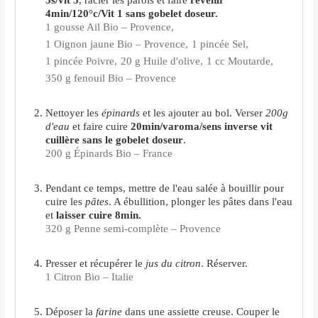
5s/vit 5
, racler les parois et faire
revenir
4min/120°c/Vit 1 sans gobelet doseur.
1 gousse Ail Bio – Provence,
1 Oignon jaune Bio – Provence,
1 pincée Sel,
1 pincée Poivre,
20 g Huile d'olive,
1 cc Moutarde,
350 g fenouil Bio – Provence
Nettoyer les
épinards
et les ajouter au bol. Verser
200g
d'eau
et faire cuire
20min/varoma/sens inverse vit
cuillère sans le gobelet doseur
.
200 g Épinards Bio – France
Pendant ce temps, mettre de l'eau salée à bouillir pour
cuire les
pâtes
. A ébullition, plonger les pâtes dans l'eau
et
laisser cuire 8min.
320 g Penne semi-complète – Provence
Presser et récupérer le
jus du citron
. Réserver.
1 Citron Bio – Italie
Déposer la
farine
dans une assiette creuse. Couper le