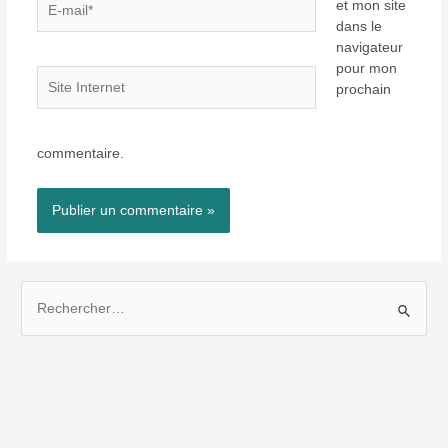
et mon site
mail*
dans le
navigateur
pour mon
Site
prochain
Internet
commentaire.
R
e
c
h
e
r