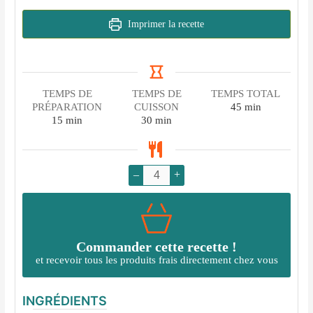
Imprimer la recette
TEMPS DE
TEMPS DE
TEMPS TOTAL
minutes
PRÉPARATION
CUISSON
45
min
minutes
minutes
15
min
30
min
–
+
Commander cette recette !
et recevoir tous les produits frais directement chez vous
INGRÉDIENTS