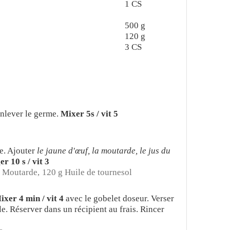
1
CS
500
g
120
g
3
CS
enlever le germe.
Mixer 5s / vit 5
le. Ajouter
le jaune d'œuf, la moutarde, le jus du
r 10 s / vit 3
 Moutarde,
120 g Huile de tournesol
ixer 4 min / vit 4
avec le gobelet doseur. Verser
le. Réserver dans un récipient au frais. Rincer