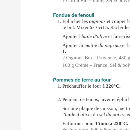
1 Citron Bio – Italie,
Sel & poivr
Fondue de fenouil
Éplucher les
oignons
et couper l
le bol. Mixer
5s / vit 5.
Racler les
Ajouter l'
huile d'olive
et faire ri
Ajouter
la moitié du paprika
et l
1.
2 Oignons Bio – Provence,
480 g
100 g Crème – France,
Sel & poi
Pommes de terre au four
Préchauffer le four à
220°C.
Pendant ce temps, laver et épluc
Sur une plaque de cuisson, mettr
l
'huile d'olive
, du
sel du poivre e
Enfourner pour
15min à 220°C.
Sel & poivre,
600 g Pomme de te