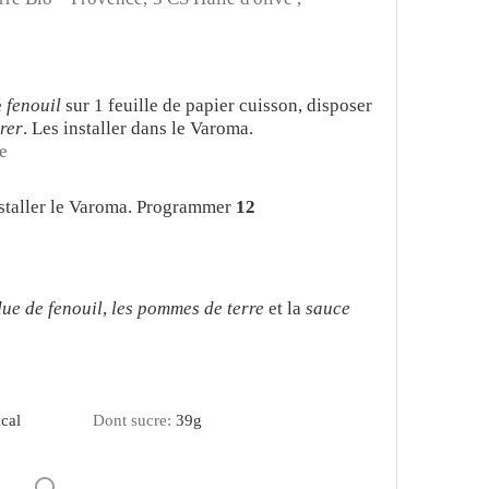
e
fenouil
sur 1 feuille de papier cuisson, disposer
vrer
. Les installer dans le Varoma.
e
installer le Varoma. Programmer
12
ue de fenouil
,
les pommes de terre
et la
sauce
cal
Dont sucre:
39
g