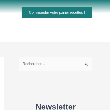
Commander votre panier recettes !
R
e
c
h
e
r
c