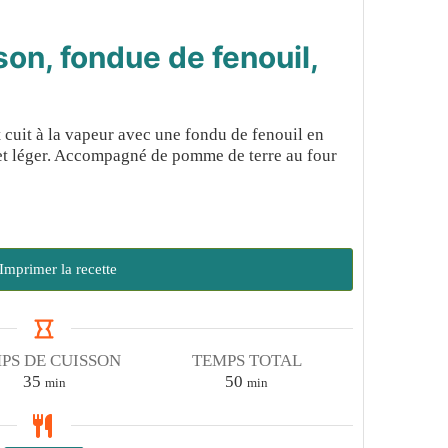
son, fondue de fenouil,
st cuit à la vapeur avec une fondu de fenouil en
 et léger. Accompagné de pomme de terre au four
Imprimer la recette
PS DE CUISSON
TEMPS TOTAL
minutes
minutes
35
50
min
min