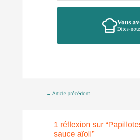
Vous ave
Dites-nous
Navigation
←
Article précédent
de
l’article
1 réflexion sur “Papillot
sauce aïoli”