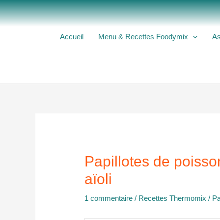
Aller
au
contenu
Accueil
Menu & Recettes Foodymix
As
Papillotes de poisso
aïoli
1 commentaire
/
Recettes Thermomix
/ P