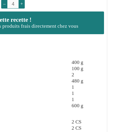
–
+
te recette !
es produits frais directement chez vous
400
g
100
g
2
480
g
1
1
1
600
g
2
CS
2
CS