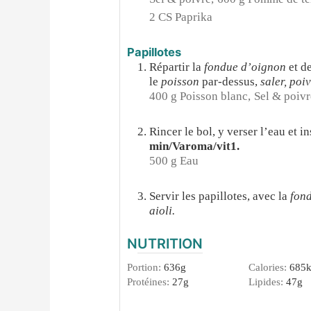
2 CS Paprika
Papillotes
Répartir la
fondue d’oignon
et d
le
poisson
par-dessus,
saler, poi
400 g Poisson blanc,
Sel & poivr
Rincer le bol, y verser l’eau et 
min/Varoma/vit1.
500 g Eau
Servir les papillotes, avec la
fond
aioli.
NUTRITION
Portion:
636
g
Calories:
685
k
Protéines:
27
g
Lipides:
47
g