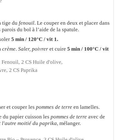
e
a tige du
fenouil
. Le couper en deux et placer dans
 parois du bol à l’aide de la spatule.
ssoler
5 min / 120°C / vit 1.
a
crème
.
Saler, poivrer
et cuire
5 min / 100°C / vit
 Fenouil,
2 CS Huile d'olive,
vre,
2 CS Paprika
her et couper les
pommes de terre
en lamelles.
e du papier cuisson les
pommes de terre
avec de
t l'autre moitié du paprika
, mélanger.
rre Bio – Provence,
3 CS Huile d'olive ,