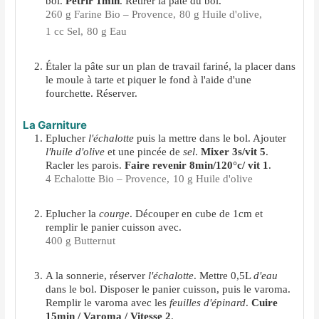
bol.
Pétrir 1min
. Retirer la pâte du bol.
260 g Farine Bio – Provence,
80 g Huile d'olive,
1 cc Sel,
80 g Eau
Étaler la pâte sur un plan de travail fariné, la placer dans
le moule à tarte et piquer le fond à l'aide d'une
fourchette. Réserver.
La Garniture
Eplucher
l'échalotte
puis la mettre dans le bol. Ajouter
l'huile d'olive
et une pincée de
sel
.
Mixer 3s/vit 5
.
Racler les parois.
Faire revenir 8min/120°c/ vit 1
.
4 Echalotte Bio – Provence,
10 g Huile d'olive
Eplucher la
courge
. Découper en cube de 1cm et
remplir le panier cuisson avec.
400 g Butternut
A la sonnerie, réserver
l'échalotte
. Mettre 0,5L
d'eau
dans le bol. Disposer le panier cuisson, puis le varoma.
Remplir le varoma avec les
feuilles d'épinard
.
Cuire
15min / Varoma / Vitesse 2
.