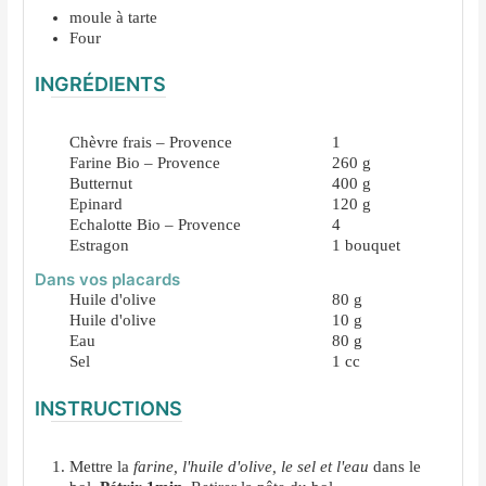
moule à tarte
Four
INGRÉDIENTS
Chèvre frais – Provence
1
Farine Bio – Provence
260
g
Butternut
400
g
Epinard
120
g
Echalotte Bio – Provence
4
Estragon
1
bouquet
Dans vos placards
Huile d'olive
80
g
Huile d'olive
10
g
Eau
80
g
Sel
1
cc
INSTRUCTIONS
Mettre la
farine, l'huile d'olive, le sel et l'eau
dans le