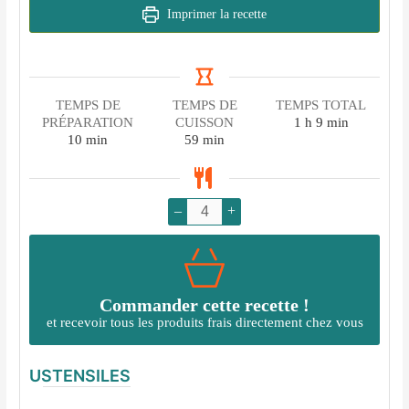
Imprimer la recette
TEMPS DE
TEMPS DE
TEMPS TOTAL
heure
minutes
PRÉPARATION
CUISSON
1
h
9
min
minutes
minutes
10
min
59
min
–
+
Commander cette recette !
et recevoir tous les produits frais directement chez vous
USTENSILES