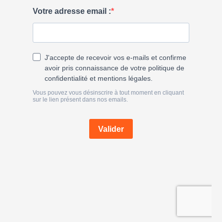
e
r
: