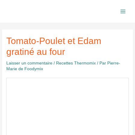
Aller
au
Main
contenu
Men
Tomato-Poulet et Edam
gratiné au four
Laisser un commentaire
/
Recettes Thermomix
/ Par
Pierre-
Marie de Foodymix