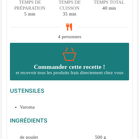
TEMPS DE
TEMPS DE
TEMPS TOTAL
minutes
PRÉPARATION
CUISSON
40
min
minutes
minutes
5
min
35
min
4
personnes
Commander cette recette !
et recevoir tous les produits frais directement chez vous
USTENSILES
Varoma
INGRÉDIENTS
de poulet
500
g