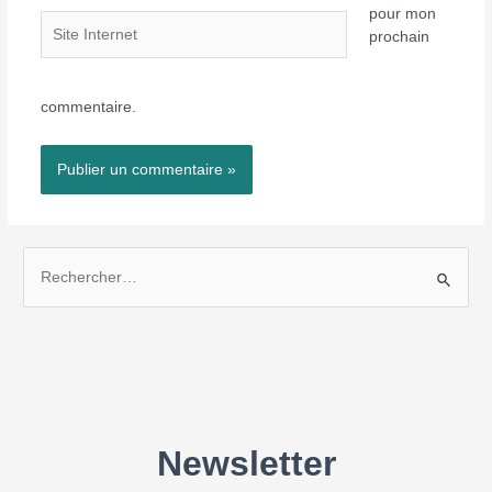
pour mon
Site
prochain
Internet
commentaire.
R
e
c
h
e
r
c
h