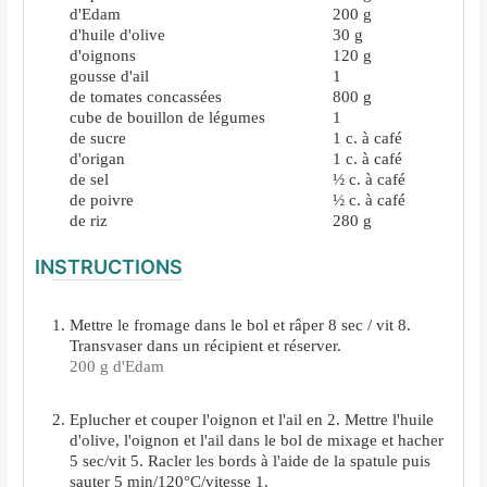
d'Edam
200
g
d'huile d'olive
30
g
d'oignons
120
g
gousse d'ail
1
de tomates concassées
800
g
cube de bouillon de légumes
1
de sucre
1
c. à café
d'origan
1
c. à café
de sel
½
c. à café
de poivre
½
c. à café
de riz
280
g
INSTRUCTIONS
Mettre le fromage dans le bol et râper 8 sec / vit 8.
Transvaser dans un récipient et réserver.
200 g d'Edam
Eplucher et couper l'oignon et l'ail en 2. Mettre l'huile
d'olive, l'oignon et l'ail dans le bol de mixage et hacher
5 sec/vit 5. Racler les bords à l'aide de la spatule puis
sauter 5 min/120°C/vitesse 1.