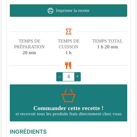
Imprimer la recette
TEMPS DE
TEMPS DE
TEMPS TOTAL
heure
minutes
PRÉPARATION
CUISSON
1
h
20
min
minutes
heure
20
min
1
h
–
+
Commander cette recette !
et recevoir tous les produits frais directement chez vous
INGRÉDIENTS