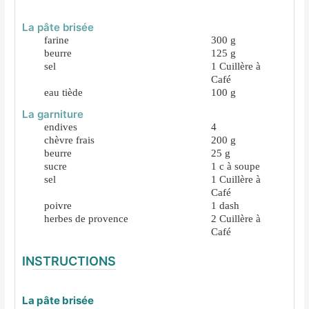
La pâte brisée
farine
300
g
beurre
125
g
sel
1
Cuillère à
Café
eau tiède
100
g
La garniture
endives
4
chèvre frais
200
g
beurre
25
g
sucre
1
c à soupe
sel
1
Cuillère à
Café
poivre
1
dash
herbes de provence
2
Cuillère à
Café
INSTRUCTIONS
La pâte brisée