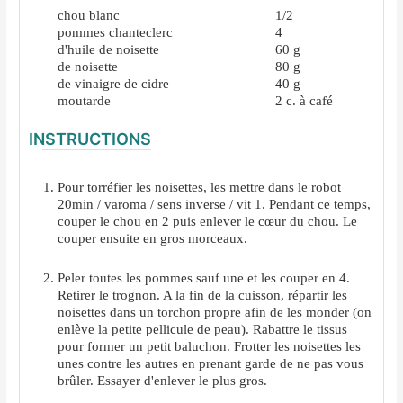
chou blanc
1/2
pommes chanteclerc
4
d'huile de noisette
60
g
de noisette
80
g
de vinaigre de cidre
40
g
moutarde
2
c. à café
INSTRUCTIONS
Pour torréfier les noisettes, les mettre dans le robot
20min / varoma / sens inverse / vit 1. Pendant ce temps,
couper le chou en 2 puis enlever le cœur du chou. Le
couper ensuite en gros morceaux.
Peler toutes les pommes sauf une et les couper en 4.
Retirer le trognon. A la fin de la cuisson, répartir les
noisettes dans un torchon propre afin de les monder (on
enlève la petite pellicule de peau). Rabattre le tissus
pour former un petit baluchon. Frotter les noisettes les
unes contre les autres en prenant garde de ne pas vous
brûler. Essayer d'enlever le plus gros.