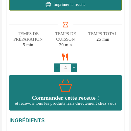
Imprimer la recette
TEMPS DE
TEMPS DE
TEMPS TOTAL
minutes
PRÉPARATION
CUISSON
25
min
minutes
minutes
5
min
20
min
–
+
Commander cette recette !
et recevoir tous les produits frais directement chez vous
INGRÉDIENTS