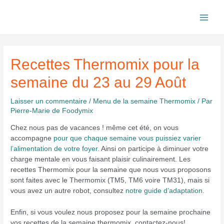
Aller
au
Main
contenu
Men
Recettes Thermomix pour la
semaine du 23 au 29 Août
Laisser un commentaire
/
Menu de la semaine Thermomix
/ Par
Pierre-Marie de Foodymix
Chez nous pas de vacances ! même cet été, on vous
accompagne
pour que chaque semaine vous puissiez varier
l’alimentation de votre foyer
.
Ainsi on participe à diminuer votre
charge mentale en vous faisant plaisir culinairement. Les
recettes Thermomix pour la semaine que nous vous proposons
sont faites avec le Thermomix (TM5, TM6 voire TM31), mais si
vous avez un autre robot, consultez
notre guide d’adaptation
.
Enfin, si vous voulez nous proposez pour la semaine prochaine
vos recettes de la semaine thermomix, contactez-nous!