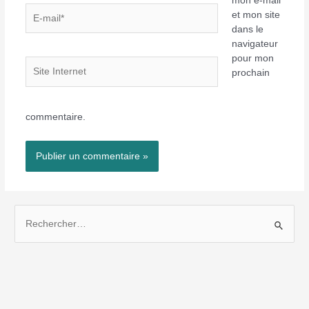
mon e-mail
E-
et mon site
mail*
dans le
navigateur
pour mon
Site
prochain
Internet
commentaire.
R
e
c
h
e
r