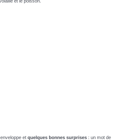
laille et le poisson.
e enveloppe et
quelques bonnes surprises
: un mot de