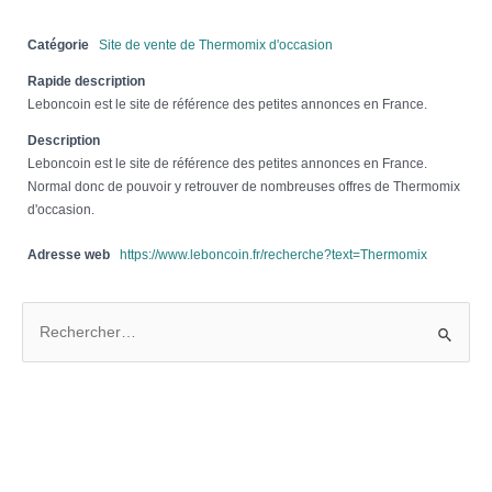
Catégorie
Site de vente de Thermomix d'occasion
Rapide description
Leboncoin est le site de référence des petites annonces en France.
Description
Leboncoin est le site de référence des petites annonces en France.
Normal donc de pouvoir y retrouver de nombreuses offres de Thermomix
d'occasion.
Adresse web
https://www.leboncoin.fr/recherche?text=Thermomix
R
e
c
h
e
r