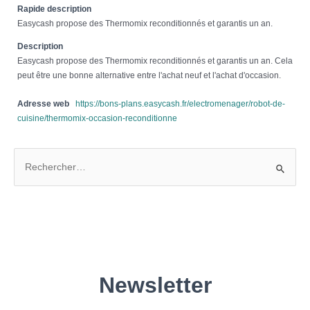
Rapide description
Easycash propose des Thermomix reconditionnés et garantis un an.
Description
Easycash propose des Thermomix reconditionnés et garantis un an. Cela
peut être une bonne alternative entre l'achat neuf et l'achat d'occasion.
Adresse web
https://bons-plans.easycash.fr/electromenager/robot-de-
cuisine/thermomix-occasion-reconditionne
R
e
c
h
e
r
c
h
e