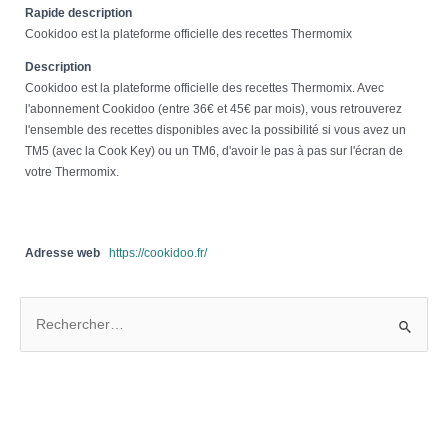
Rapide description
Cookidoo est la plateforme officielle des recettes Thermomix
Description
Cookidoo est la plateforme officielle des recettes Thermomix. Avec
l'abonnement Cookidoo (entre 36€ et 45€ par mois), vous retrouverez
l'ensemble des recettes disponibles avec la possibilité si vous avez un
TM5 (avec la Cook Key) ou un TM6, d'avoir le pas à pas sur l'écran de
votre Thermomix.
Adresse web
https://cookidoo.fr/
R
e
c
h
e
r