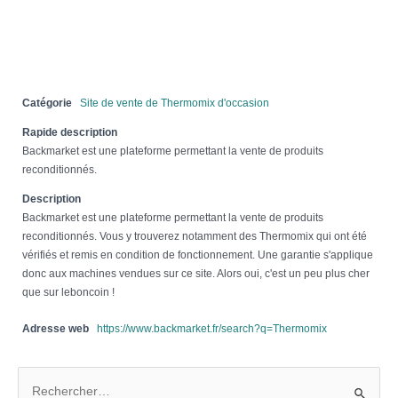
Catégorie
Site de vente de Thermomix d'occasion
Rapide description
Backmarket est une plateforme permettant la vente de produits
reconditionnés.
Description
Backmarket est une plateforme permettant la vente de produits
reconditionnés. Vous y trouverez notamment des Thermomix qui ont été
vérifiés et remis en condition de fonctionnement. Une garantie s'applique
donc aux machines vendues sur ce site. Alors oui, c'est un peu plus cher
que sur leboncoin !
Adresse web
https://www.backmarket.fr/search?q=Thermomix
R