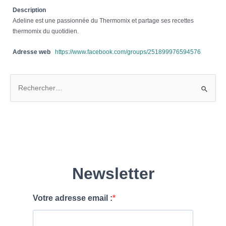
Description
Adeline est une passionnée du Thermomix et partage ses recettes
thermomix du quotidien.
Adresse web
https://www.facebook.com/groups/251899976594576
R
e
c
h
e
r
c
h
e
r